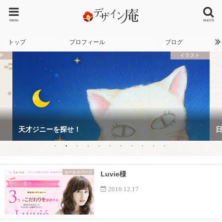
menu
search
トップ
プロフィール
ブログ
イラスト
天才ジニーを探せ！
セールスページ
Luvie様
2016.12.17